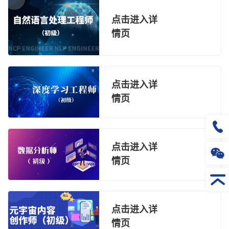
点击进入详
情页
点击进入详
情页
点击进入详
情页
点击进入详
情页