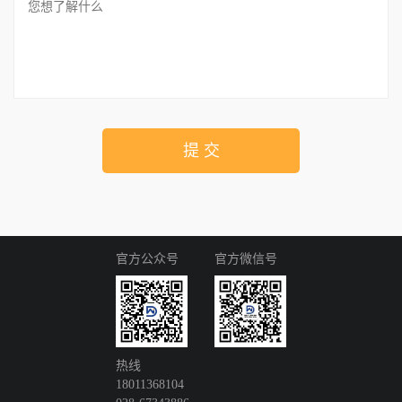
提 交
官方公众号
官方微信号
热线
18011368104