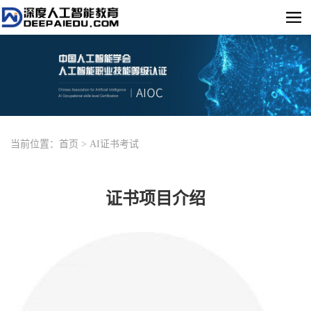
当前位置：
首页
>
AI证书考试
证书项目介绍