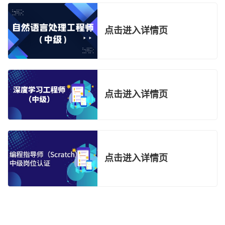
点击进入详情页
点击进入详情页
点击进入详情页