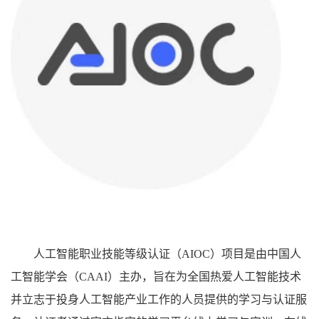
人工智能职业技能等级认证（AIOC）项目是由中国人
工智能学会（CAAI）主办，旨在为全国热爱人工智能技术
并立志于投身人工智能产业工作的人员提供的学习与认证服