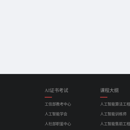
AI证书考试
课程大纲
工信部教考中心
人工智能算法工
人工智能学会
人工智能训练师
人社部职鉴中心
人工智能售前工