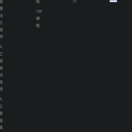
能
程
介
算
VIP
法
课
工
程
程
师
人
工
智
能
训
练
师
人
工
智
能
售