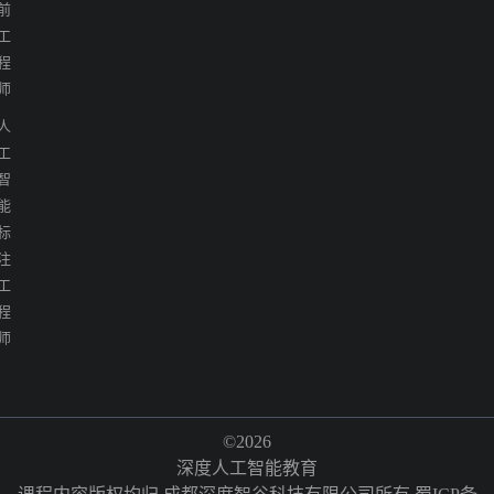
前
工
程
师
人
工
智
能
标
注
工
程
师
©2026
深度人工智能教育