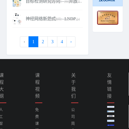
目标检测研究方向——开放域目标检测
发布时间：2024/08/10
神经网络新范式——LNDP：可终身学习的自主发育程序
发布时间：2024/07/24
‹
1
2
3
4
›
课
课
关
友
程
程
于
情
大
视
我
链
纲
频
们
接
人
免
公
工
费
司
智
课
简